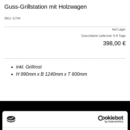
Guss-Grillstation mit Holzwagen
SKU:
G744
Auf Lager
Geschätzte Lieferzeit: 5-8 Tage
398,00 €
inkl. Grillrost
H 990mm x B 1240mm x T 600mm
» Muss der Schornstein rein, der Wulff soll's
sein «