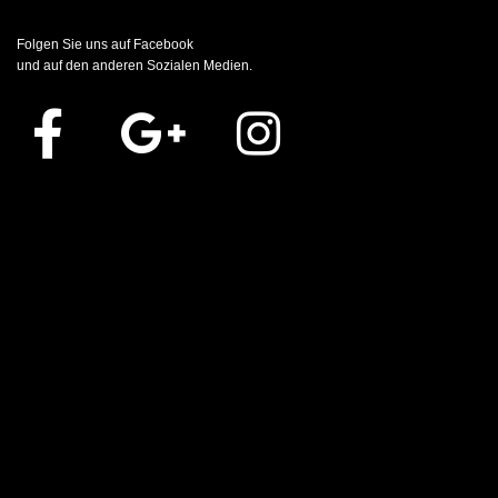
Folgen Sie uns auf Facebook
und auf den anderen Sozialen Medien.
T
y
p
e
t
e
x
t
h