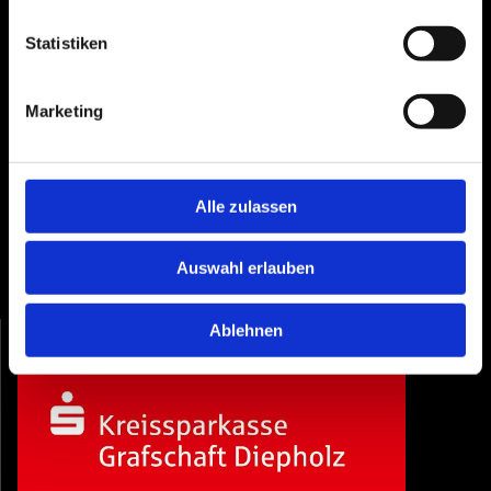
49401 Damme
Statistiken
Telefon: 05491 9055161
Telefax: 05446 2069882
E-Mail: info@rehdener-ofenstube.de
Marketing
Öffnungszeiten
Do. von 09:30 - 12:30 & 15:00 - 18:00Uhr
Fr. von 09.30 - 12.30 & 15:00 - 18:00Uhr
Alle zulassen
Sa. von 09:30Uhr - 12:30Uhr
Jeden dritten Sonntag im Monat Schautag
Termine nach Vereinbarung
Auswahl erlauben
Ablehnen
Und hier finden Sie die passende Finanzierung: