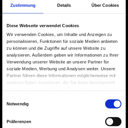
Zustimmung
Details
Über Cookies
Diese Webseite verwendet Cookies
Rehdener Ofenstube
Marktstraße 7
Wir verwenden Cookies, um Inhalte und Anzeigen zu
49453 Rehden
personalisieren, Funktionen für soziale Medien anbieten
zu können und die Zugriffe auf unsere Website zu
Telefon:
05446 1293
analysieren. Außerdem geben wir Informationen zu Ihrer
Telefax: 05446 2069882
Verwendung unserer Website an unsere Partner für
E-Mail: info@rehdener-ofenstube.de
soziale Medien, Werbung und Analysen weiter. Unsere
Öffnungszeiten
Partner führen diese Informationen möglicherweise mit
Mi. von 15:00 - 18:00Uhr
weiteren Daten zusammen, die Sie ihnen bereitgestellt
Do. von 10:00 - 13:00 & 15:00 - 18:00Uhr
haben oder die sie im Rahmen Ihrer Nutzung der Dienste
Fr. von 10:00 - 13:00 & 15:00 - 18:00 Uhr
gesammelt haben.
Sa. von 09:30 - 12:30Uhr
Einwilligungsauswahl
Notwendig
Termine nach Vereinbarung
Dammer Ofenstube
Präferenzen
Mühlenstraße 15