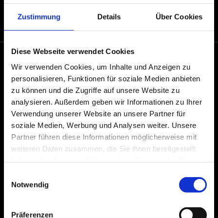
sein «
Zustimmung
Details
Über Cookies
Diese Webseite verwendet Cookies
Rehdener Ofenstube
Wir verwenden Cookies, um Inhalte und Anzeigen zu
Marktstraße 7
personalisieren, Funktionen für soziale Medien anbieten
49453 Rehden
zu können und die Zugriffe auf unsere Website zu
analysieren. Außerdem geben wir Informationen zu Ihrer
Telefon:
05446 1293
Verwendung unserer Website an unsere Partner für
Telefax: 05446 2069882
E-Mail: info@rehdener-ofenstube.de
soziale Medien, Werbung und Analysen weiter. Unsere
Partner führen diese Informationen möglicherweise mit
Öffnungszeiten
weiteren Daten zusammen, die Sie ihnen bereitgestellt
Mi. von 15:00 - 18:00Uhr
haben oder die sie im Rahmen Ihrer Nutzung der Dienste
Do. von 10:00 - 13:00 & 15:00 - 18:00Uhr
gesammelt haben.
Fr. von 10:00 - 13:00 & 15:00 - 18:00 Uhr
Einwilligungsauswahl
Sa. von 09:30 - 12:30Uhr
Notwendig
Termine nach Vereinbarung
Präferenzen