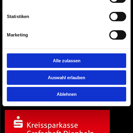
Dammer Ofenstube
Mühlenstraße 15
49401 Damme
Statistiken
Telefon: 05491 9055161
Telefax: 05446 2069882
Marketing
E-Mail: info@rehdener-ofenstube.de
Öffnungszeiten
Do. von 09:30 - 12:30 & 15:00 - 18:00Uhr
Alle zulassen
Fr. von 09.30 - 12.30 & 15:00 - 18:00Uhr
Sa. von 09:30Uhr - 12:30Uhr
Jeden dritten Sonntag im Monat Schautag
Auswahl erlauben
Termine nach Vereinbarung
Ablehnen
Und hier finden Sie die passende Finanzierung: