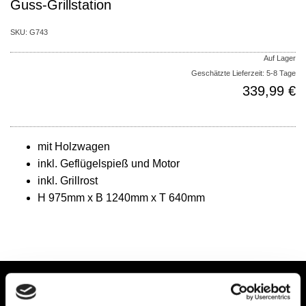
Guss-Grillstation
SKU:
G743
Auf Lager
Geschätzte Lieferzeit: 5-8 Tage
339,99 €
mit Holzwagen
inkl. Geflügelspieß und Motor
inkl. Grillrost
H 975mm x B 1240mm x T 640mm
» Muss der Schornstein rein, der Wulff soll's