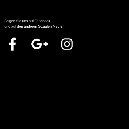
Folgen Sie uns auf Facebook
und auf den anderen Sozialen Medien.
T
y
p
e
t
e
x